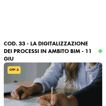
ORDINE
INGEGNERI
DEGLI
SALERNO
DELL
A
 PROVINCI
A
 DI
Accedi o registrati
COD. 33 - LA DIGITALIZZAZIONE
DEI PROCESSI IN AMBITO BIM - 11
GIU
CFP : 2