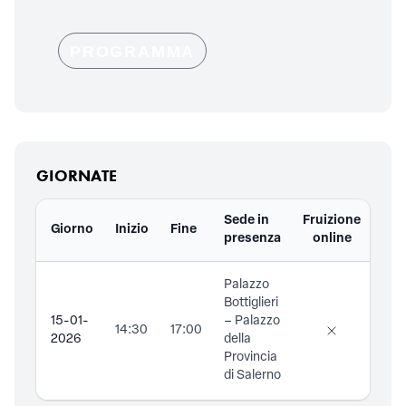
PROGRAMMA
GIORNATE
Sede in
Fruizione
Giorno
Inizio
Fine
Doc
presenza
online
Palazzo
Bottiglieri
15-01-
– Palazzo
14:30
17:00
2026
della
Provincia
di Salerno