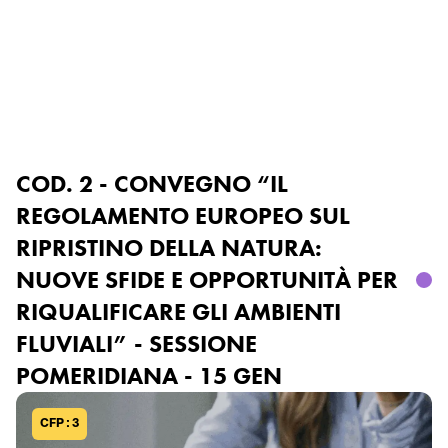
ORDINE
INGEGNERI
DEGLI
SALERNO
DELL
A
 PROVINCI
A
 DI
Accedi o registrati
COD. 2 - CONVEGNO “IL
REGOLAMENTO EUROPEO SUL
RIPRISTINO DELLA NATURA:
NUOVE SFIDE E OPPORTUNITÀ PER
RIQUALIFICARE GLI AMBIENTI
FLUVIALI” - SESSIONE
POMERIDIANA - 15 GEN
CFP : 3